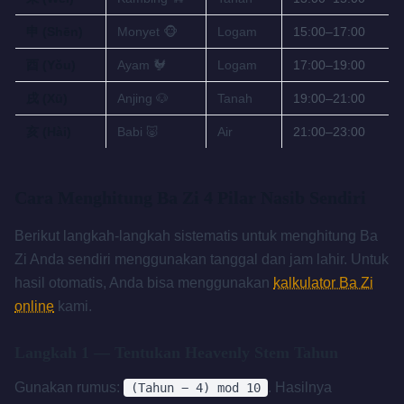
申 (Shēn)
Monyet 🐵
Logam
15:00–17:00
酉 (Yǒu)
Ayam 🐓
Logam
17:00–19:00
戌 (Xū)
Anjing 🐶
Tanah
19:00–21:00
亥 (Hài)
Babi 🐷
Air
21:00–23:00
Cara Menghitung Ba Zi 4 Pilar Nasib Sendiri
Berikut langkah-langkah sistematis untuk menghitung Ba
Zi Anda sendiri menggunakan tanggal dan jam lahir. Untuk
hasil otomatis, Anda bisa menggunakan
kalkulator Ba Zi
online
kami.
Langkah 1 — Tentukan Heavenly Stem Tahun
Gunakan rumus:
. Hasilnya
(Tahun − 4) mod 10