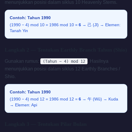
menunjukkan posisi dalam siklus 10 Heavenly Stems.
Contoh: Tahun 1990
(1990 − 4) mod 10 = 1986 mod 10 =
6
→ 己 (Jǐ) → Elemen:
Tanah Yin
Langkah 2 — Tentukan Earthly Branch Tahun (Shio)
Gunakan rumus:
. Hasilnya
(Tahun − 4) mod 12
menunjukkan posisi dalam siklus 12 Earthly Branches /
Shio.
Contoh: Tahun 1990
(1990 − 4) mod 12 = 1986 mod 12 =
6
→ 午 (Wǔ) → Kuda
→ Elemen: Api
Langkah 3 — Tentukan Pilar Bulan