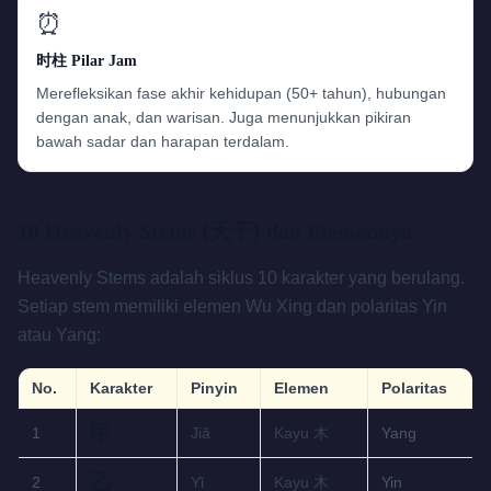
⏰
时柱 Pilar Jam
Merefleksikan fase akhir kehidupan (50+ tahun), hubungan
dengan anak, dan warisan. Juga menunjukkan pikiran
bawah sadar dan harapan terdalam.
10 Heavenly Stems (天干) dan Elemennya
Heavenly Stems adalah siklus 10 karakter yang berulang.
Setiap stem memiliki elemen Wu Xing dan polaritas Yin
atau Yang:
No.
Karakter
Pinyin
Elemen
Polaritas
甲
1
Jiǎ
Kayu 木
Yang
乙
2
Yǐ
Kayu 木
Yin