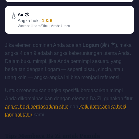
💧
Air 水
Angka hoki:
1 & 6
Warna:
Hitam/Biru
| Arah:
Utara
Jika elemen dominan Anda adalah
Logam (庚 / 辛)
, maka
angka 4 dan 9 adalah angka keberuntungan utama Anda.
Dalam buku mimpi, jika Anda bermimpi sesuatu yang
berkaitan dengan Logam — seperti pisau, cincin, atau
uang koin — angka-angka ini bisa menjadi referensi.
Untuk menemukan angka spesifik berdasarkan mimpi
Anda dikombinasikan dengan elemen Ba Zi, gunakan fitur
angka hoki berdasarkan shio
dan
kalkulator angka hoki
tanggal lahir
kami.
Tips Membaca Ba Zi untuk Pemula