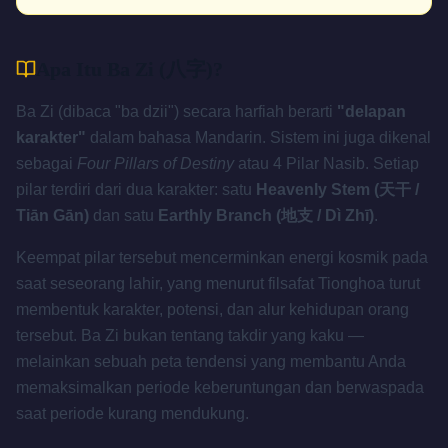
Apa Itu Ba Zi (八字)?
Ba Zi (dibaca "ba dzii") secara harfiah berarti
"delapan
karakter"
dalam bahasa Mandarin. Sistem ini juga dikenal
sebagai
Four Pillars of Destiny
atau 4 Pilar Nasib. Setiap
pilar terdiri dari dua karakter: satu
Heavenly Stem (天干 /
Tiān Gān)
dan satu
Earthly Branch (地支 / Dì Zhī)
.
Keempat pilar tersebut mencerminkan energi kosmik pada
saat seseorang lahir, yang menurut filsafat Tionghoa turut
membentuk karakter, potensi, dan alur kehidupan orang
tersebut. Ba Zi bukan tentang takdir yang kaku —
melainkan sebuah peta tendensi yang membantu Anda
memaksimalkan periode keberuntungan dan berwaspada
saat periode kurang mendukung.