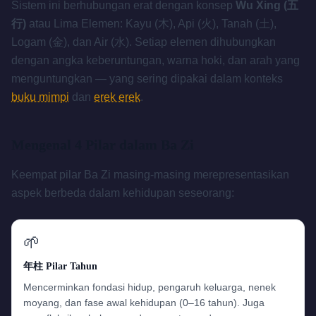
Sistem ini berhubungan erat dengan konsep
Wu Xing (五
行)
atau Lima Elemen: Kayu (木), Api (火), Tanah (土),
Logam (金), dan Air (水). Setiap elemen dihubungkan
dengan angka keberuntungan, warna hoki, dan arah yang
menguntungkan — yang sering dipakai dalam konteks
buku mimpi
dan
erek erek
.
Mengenal 4 Pilar dalam Ba Zi
Keempat pilar Ba Zi masing-masing merepresentasikan
aspek berbeda dalam kehidupan seseorang:
🌱
年柱 Pilar Tahun
Mencerminkan fondasi hidup, pengaruh keluarga, nenek
moyang, dan fase awal kehidupan (0–16 tahun). Juga