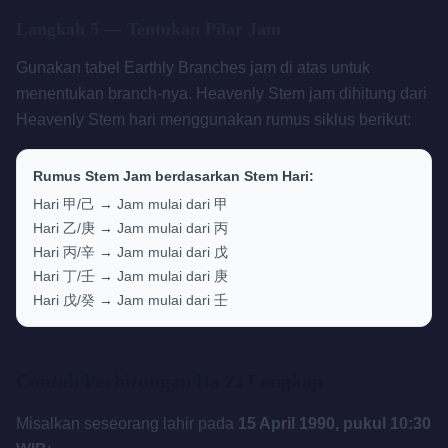
Langkah 5 — Tentukan Pilar Jam
Gunakan tabel Earthly Branches jam di atas untuk
menentukan branch-nya. Heavenly Stem jam dihitung dari
Heavenly Stem hari menggunakan rumus siklus berikut:
Rumus Stem Jam berdasarkan Stem Hari:
Hari 甲/己 → Jam mulai dari 甲
Hari 乙/庚 → Jam mulai dari 丙
Hari 丙/辛 → Jam mulai dari 戊
Hari 丁/壬 → Jam mulai dari 庚
Hari 戊/癸 → Jam mulai dari 壬
Contoh Perhitungan Ba Zi Lengkap
Misalkan seseorang lahir pada
15 April 1990, pukul 10:30