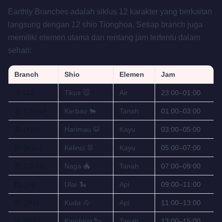
Earthly Branches adalah siklus 12 karakter yang berkaitan
langsung dengan 12 shio Tionghoa. Setiap branch juga
memiliki elemen utama dan rentang jam tertentu dalam
sehari:
Branch
Shio
Elemen
Jam
子 (Zǐ)
Tikus 🐭
Air
23:00–01:00
丑 (Chǒu)
Kerbau 🐂
Tanah
01:00–03:00
寅 (Yín)
Harimau 🐯
Kayu
03:00–05:00
卯 (Mǎo)
Kelinci 🐰
Kayu
05:00–07:00
辰 (Chén)
Naga 🐲
Tanah
07:00–09:00
巳 (Sì)
Ular 🐍
Api
09:00–11:00
午 (Wǔ)
Kuda 🐴
Api
11:00–13:00
未 (Wèi)
Kambing 🐑
Tanah
13:00–15:00