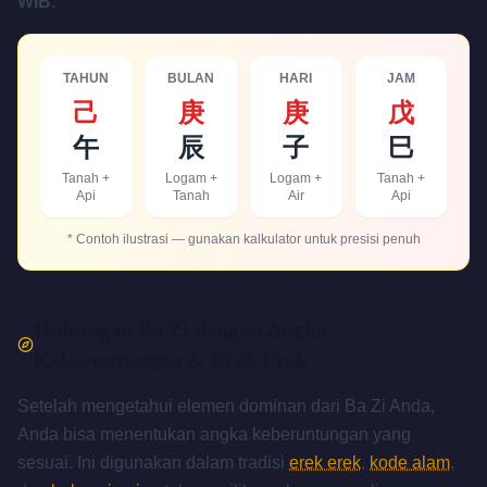
WIB
:
TAHUN
BULAN
HARI
JAM
己
庚
庚
戊
午
辰
子
巳
Tanah +
Logam +
Logam +
Tanah +
Api
Tanah
Air
Api
* Contoh ilustrasi — gunakan kalkulator untuk presisi penuh
Hubungan Ba Zi dengan Angka
Keberuntungan & Erek Erek
Setelah mengetahui elemen dominan dari Ba Zi Anda,
Anda bisa menentukan angka keberuntungan yang
sesuai. Ini digunakan dalam tradisi
erek erek
,
kode alam
,