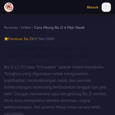
Masuk
Open
Beranda
Artikel
Cara Hitung Ba Zi 4 Pilar Nasib
Panduan Ba Zi
•
30 Mei 2026
Cara Hitung Ba Zi 4 Pilar Nasib
Sendiri: Panduan Lengkap 2026
Ba Zi (八字) atau "8 Karakter" adalah sistem metafisika
Tionghoa yang digunakan untuk menganalisis
kepribadian, kecenderungan nasib, dan periode
keberuntungan seseorang berdasarkan tanggal dan jam
lahir. Dengan memahami cara menghitung Ba Zi sendiri,
Anda bisa mengetahui elemen dominan, angka
keberuntungan, dan potensi hidup Anda secara lebih
mendalam.