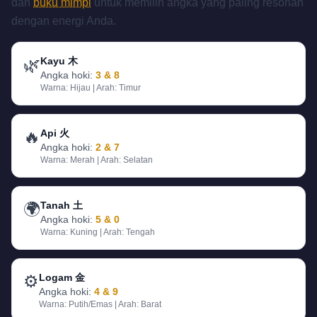
dan
buku mimpi
untuk memilih angka yang paling resonan
dengan energi Anda.
🌿
Kayu 木
Angka hoki:
3 & 8
Warna:
Hijau
| Arah:
Timur
🔥
Api 火
Angka hoki:
2 & 7
Warna:
Merah
| Arah:
Selatan
🌍
Tanah 土
Angka hoki:
5 & 0
Warna:
Kuning
| Arah:
Tengah
⚙️
Logam 金
Angka hoki:
4 & 9
Warna:
Putih/Emas
| Arah:
Barat