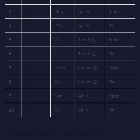
丙
3
Bǐng
Api 火
Yang
丁
4
Dīng
Api 火
Yin
戊
5
Wù
Tanah 土
Yang
己
6
Jǐ
Tanah 土
Yin
庚
7
Gēng
Logam 金
Yang
辛
8
Xīn
Logam 金
Yin
壬
9
Rén
Air 水
Yang
癸
10
Guǐ
Air 水
Yin
12 Earthly Branches (地支) dan Shio