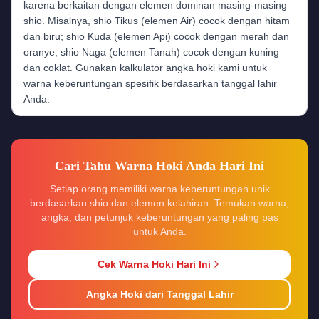
karena berkaitan dengan elemen dominan masing-masing
shio. Misalnya, shio Tikus (elemen Air) cocok dengan hitam
dan biru; shio Kuda (elemen Api) cocok dengan merah dan
oranye; shio Naga (elemen Tanah) cocok dengan kuning
dan coklat. Gunakan kalkulator angka hoki kami untuk
warna keberuntungan spesifik berdasarkan tanggal lahir
Anda.
Cari Tahu Warna Hoki Anda Hari Ini
Setiap orang memiliki warna keberuntungan unik
berdasarkan shio dan elemen kelahiran. Temukan warna,
angka, dan petunjuk keberuntungan yang paling pas
untuk Anda.
Cek Warna Hoki Hari Ini
Angka Hoki dari Tanggal Lahir