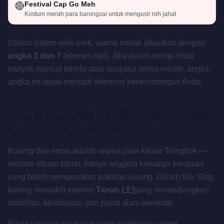
Festival Cap Go Meh
🔴
Kostum merah para barongsai untuk mengusir roh jahat
Dalam sistem erek erek, warna merah dikaitkan dengan
angka 2 dan 7
(elemen Api). Jika dalam mimpi Anda
banyak muncul benda atau suasana serba merah, angka-
angka ini layak menjadi referensi keberuntungan Anda.
Emas & Kuning (金 Jīn / 黄 Huáng) — Simbol
Kekayaan dan Kekuasaan
Kuning dan emas adalah warna para kaisar Tiongkok —
selama ribuan tahun, hanya anggota keluarga kerajaan
yang boleh mengenakan pakaian kuning. Dalam Wu Xing,
kuning mewakili elemen
Tanah (土)
yang melambangkan
stabilitas, kesuburan, dan pusat alam semesta.
Emas sebagai turunan kuning membawa energi