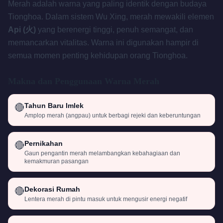
Merah adalah warna yang paling identik dengan budaya
Tionghoa. Dalam sistem Wu Xing, merah mewakili elemen
Api (火)
yang berenergi tinggi, penuh semangat, dan
memancarkan vitalitas. Warna ini digunakan hampir di
semua momen penting kehidupan orang Tionghoa.
Makna dan Penggunaan Warna Merah
Tahun Baru Imlek
🔴
Amplop merah (angpau) untuk berbagi rejeki dan keberuntungan
Pernikahan
🔴
Gaun pengantin merah melambangkan kebahagiaan dan
kemakmuran pasangan
Dekorasi Rumah
🔴
Lentera merah di pintu masuk untuk mengusir energi negatif