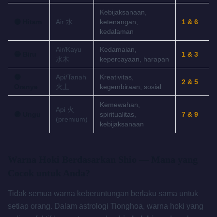
Kebijaksanaan,
⚫ Hitam
Air 水
ketenangan,
1 & 6
kedalaman
Air/Kayu
Kedamaian,
🔵 Biru
1 & 3
水木
kepercayaan, harapan
🟠
Api/Tanah
Kreativitas,
2 & 5
Oranye
火土
kegembiraan, sosial
Kemewahan,
Api 火
🟣 Ungu
spiritualitas,
7 & 9
(premium)
kebijaksanaan
Warna Hoki Berdasarkan Shio — Mana yang
Cocok untuk Anda?
Tidak semua warna keberuntungan berlaku sama untuk
setiap orang. Dalam astrologi Tionghoa, warna hoki yang