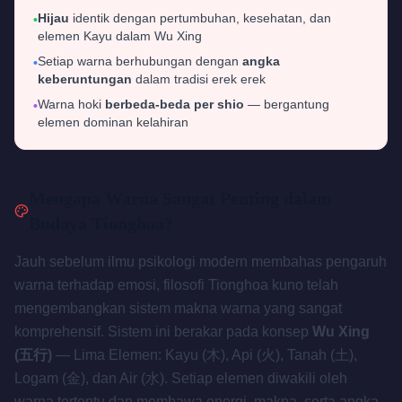
Hijau
identik dengan pertumbuhan, kesehatan, dan
•
elemen Kayu dalam Wu Xing
Setiap warna berhubungan dengan
angka
•
keberuntungan
dalam tradisi erek erek
Warna hoki
berbeda-beda per shio
— bergantung
•
elemen dominan kelahiran
Mengapa Warna Sangat Penting dalam
Budaya Tionghoa?
Jauh sebelum ilmu psikologi modern membahas pengaruh
warna terhadap emosi, filosofi Tionghoa kuno telah
mengembangkan sistem makna warna yang sangat
komprehensif. Sistem ini berakar pada konsep
Wu Xing
(五行)
— Lima Elemen: Kayu (木), Api (火), Tanah (土),
Logam (金), dan Air (水). Setiap elemen diwakili oleh
warna tertentu dan membawa energi, makna, serta angka