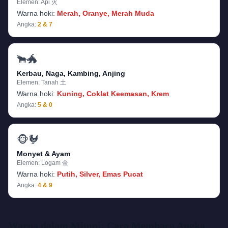
Elemen:
Api 火
Warna hoki:
Merah, Oranye, Merah Muda
Angka:
2 & 7
🐂🐲
Kerbau, Naga, Kambing, Anjing
Elemen:
Tanah 土
Warna hoki:
Kuning, Coklat Keemasan, Krem
Angka:
5 & 0
🐵🐓
Monyet & Ayam
Elemen:
Logam 金
Warna hoki:
Putih, Silver, Emas Pucat
Angka:
4 & 9
Warna dalam Mimpi: Cara Membaca Angka