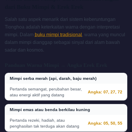
dari Buku Mimpi & Erek Erek
Salah satu aspek menarik dari sistem keberuntungan
Tionghoa adalah keterkaitan warna dengan interpretasi
mimpi. Dalam
buku mimpi tradisional
, warna yang muncul
dalam mimpi dianggap sebagai sinyal dari alam bawah
sadar dan kosmos.
Panduan Warna Mimpi → Angka Erek Erek
Mimpi serba merah (api, darah, baju merah)
Pertanda semangat, perubahan besar,
Angka:
07, 27, 72
atau energi aktif yang datang
Mimpi emas atau benda berkilau kuning
Pertanda rezeki, hadiah, atau
Angka:
05, 50, 55
penghasilan tak terduga akan datang