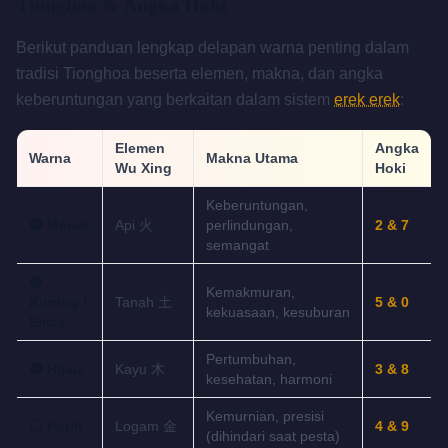
Tionghoa & Angka Hoki
Berikut panduan lengkap delapan warna penting dalam
tradisi Tionghoa beserta elemen, makna, dan angka
keberuntungan yang berkaitan dalam sistem
erek erek
:
Elemen
Angka
Warna
Makna Utama
Wu Xing
Hoki
Keberuntungan,
🔴 Merah
Api 火
perlindungan,
2 & 7
semangat
🟡
Kemakmuran,
Kuning /
Tanah 土
5 & 0
kekuasaan, kesuburan
Emas
Pertumbuhan,
🟢 Hijau
Kayu 木
3 & 8
kesehatan, harmoni
Kemurnian, presisi
⚪ Putih
Logam 金
4 & 9
(dihindari saat pesta)