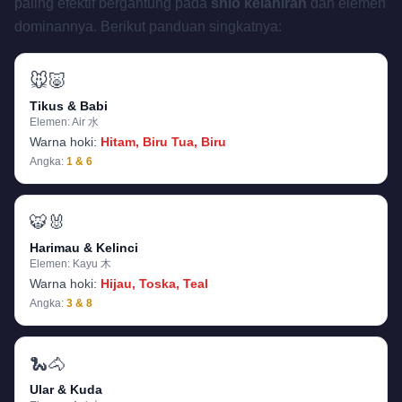
paling efektif bergantung pada
shio kelahiran
dan elemen
dominannya. Berikut panduan singkatnya:
🐭🐷
Tikus & Babi
Elemen:
Air 水
Warna hoki:
Hitam, Biru Tua, Biru
Angka:
1 & 6
🐯🐰
Harimau & Kelinci
Elemen:
Kayu 木
Warna hoki:
Hijau, Toska, Teal
Angka:
3 & 8
🐍🐴
Ular & Kuda