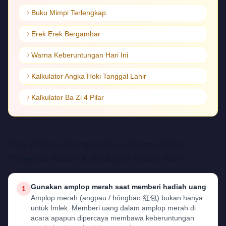
Buku Mimpi Terlengkap
Erek Erek Bergambar
Warna Keberuntungan Hari Ini
Kalkulator Angka Hoki Tanggal Lahir
Kalkulator Ba Zi 4 Pilar
Tips Praktis Menggunakan Warna Hoki
Tionghoa dalam Kehidupan Sehari-hari
Gunakan amplop merah saat memberi hadiah uang
1
Amplop merah (angpau / hóngbāo 红包) bukan hanya
untuk Imlek. Memberi uang dalam amplop merah di
acara apapun dipercaya membawa keberuntungan